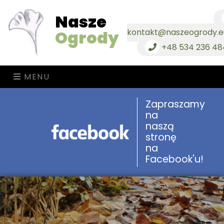
Nasze
Ogrody
kontakt@naszeogrody.e
+48 534 236 48
MENU
Zapraszamy
na
naszą
stronę
na
Facebook'u!